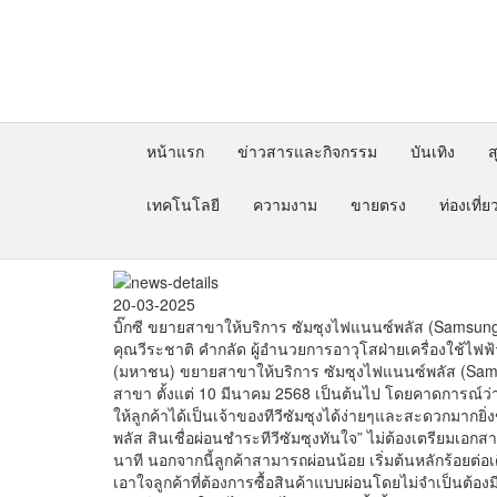
หน้าแรก
ข่าวสารและกิจกรรม
บันเทิง
ส
เทคโนโลยี
ความงาม
ขายตรง
ท่องเที่ย
20-03-2025
บิ๊กซี ขยายสาขาให้บริการ ซัมซุงไฟแนนซ์พลัส (Samsung 
คุณวีระชาติ คำกลัด ผู้อำนวยการอาวุโสฝ่ายเครื่องใช้ไฟฟ้า
(มหาชน) ขยายสาขาให้บริการ ซัมซุงไฟแนนซ์พลัส (Sams
สาขา ตั้งแต่ 10 มีนาคม 2568 เป็นต้นไป โดยคาดการณ์ว่าภ
ให้ลูกค้าได้เป็นเจ้าของทีวีซัมซุงได้ง่ายๆและสะดวกมากยิ
พลัส สินเชื่อผ่อนชำระทีวีซัมซุงทันใจ” ไม่ต้องเตรียมเอกส
นาที นอกจากนี้ลูกค้าสามารถผ่อนน้อย เริ่มต้นหลักร้อยต่อเดื
เอาใจลูกค้าที่ต้องการซื้อสินค้าแบบผ่อนโดยไม่จำเป็นต้อ