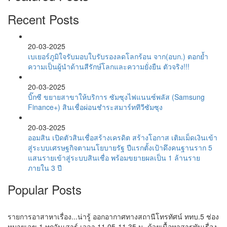
Recent Posts
20-03-2025
เบเยอร์ภูมิใจรับมอบใบรับรองลดโลกร้อน จาก(อบก.) ตอกย้ำ
ความเป็นผู้นำด้านสีรักษ์โลกและความยั่งยืน ตัวจริง!!!
20-03-2025
บิ๊กซี ขยายสาขาให้บริการ ซัมซุงไฟแนนซ์พลัส (Samsung
Finance+) สินเชื่อผ่อนชำระสมาร์ททีวีซัมซุง
20-03-2025
ออมสิน เปิดตัวสินเชื่อสร้างเครดิต สร้างโอกาส เติมเม็ดเงินเข้า
สู่ระบบเศรษฐกิจตามนโยบายรัฐ ปีแรกตั้งเป้าดึงคนฐานราก 5
แสนรายเข้าสู่ระบบสินเชื่อ พร้อมขยายผลเป็น 1 ล้านราย
ภายใน 3 ปี
Popular Posts
รายการอาสาหาเรื่อง...น่ารู้ ออกอากาศทางสถานีโทรทัศน์ ททบ.5 ช่อง
หมายเลข 1 ทุกวันเสาร์ เวลา 11.05-11.35 น. ด้วยเนื้อหาสารพันเรื่อง