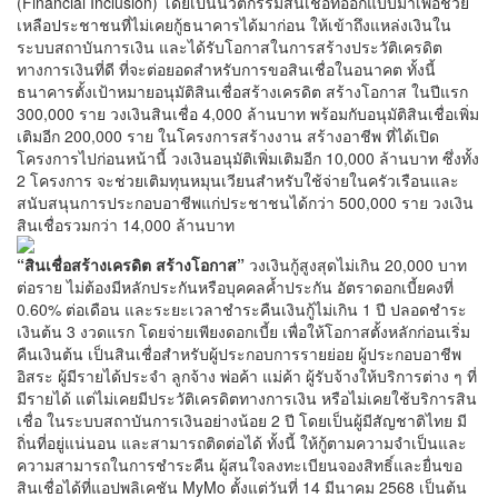
(Financial Inclusion) โดยเป็นนวัตกรรมสินเชื่อที่ออกแบบมาเพื่อช่วย
เหลือประชาชนที่ไม่เคยกู้ธนาคารได้มาก่อน ให้เข้าถึงแหล่งเงินใน
ระบบสถาบันการเงิน และได้รับโอกาสในการสร้างประวัติเครดิต
ทางการเงินที่ดี ที่จะต่อยอดสำหรับการขอสินเชื่อในอนาคต ทั้งนี้
ธนาคารตั้งเป้าหมายอนุมัติสินเชื่อสร้างเครดิต สร้างโอกาส ในปีแรก
300,000 ราย วงเงินสินเชื่อ 4,000 ล้านบาท พร้อมกับอนุมัติสินเชื่อเพิ่ม
เติมอีก 200,000 ราย ในโครงการสร้างงาน สร้างอาชีพ ที่ได้เปิด
โครงการไปก่อนหน้านี้ วงเงินอนุมัติเพิ่มเติมอีก 10,000 ล้านบาท ซึ่งทั้ง
2 โครงการ จะช่วยเติมทุนหมุนเวียนสำหรับใช้จ่ายในครัวเรือนและ
สนับสนุนการประกอบอาชีพแก่ประชาชนได้กว่า 500,000 ราย วงเงิน
สินเชื่อรวมกว่า 14,000 ล้านบาท
“สินเชื่อสร้างเครดิต สร้างโอกาส”
วงเงินกู้สูงสุดไม่เกิน 20,000 บาท
ต่อราย ไม่ต้องมีหลักประกันหรือบุคคลค้ำประกัน อัตราดอกเบี้ยคงที่
0.60% ต่อเดือน และระยะเวลาชำระคืนเงินกู้ไม่เกิน 1 ปี ปลอดชำระ
เงินต้น 3 งวดแรก โดยจ่ายเพียงดอกเบี้ย เพื่อให้โอกาสตั้งหลักก่อนเริ่ม
คืนเงินต้น เป็นสินเชื่อสำหรับผู้ประกอบการรายย่อย ผู้ประกอบอาชีพ
อิสระ ผู้มีรายได้ประจำ ลูกจ้าง พ่อค้า แม่ค้า ผู้รับจ้างให้บริการต่าง ๆ ที่
มีรายได้ แต่ไม่เคยมีประวัติเครดิตทางการเงิน หรือไม่เคยใช้บริการสิน
เชื่อ ในระบบสถาบันการเงินอย่างน้อย 2 ปี โดยเป็นผู้มีสัญชาติไทย มี
ถิ่นที่อยู่แน่นอน และสามารถติดต่อได้ ทั้งนี้ ให้กู้ตามความจำเป็นและ
ความสามารถในการชำระคืน ผู้สนใจลงทะเบียนจองสิทธิ์และยื่นขอ
สินเชื่อได้ที่แอปพลิเคชัน MyMo ตั้งแต่วันที่ 14 มีนาคม 2568 เป็นต้น