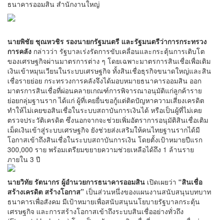
ธนาคารออมสิน สำนักงานใหญ่
นายพิชัย ชุณหวชิร รองนายกรัฐมนตรี และรัฐมนตรีว่าการกระทรวง
การคลัง
กล่าวว่า รัฐบาลเร่งรัดการขับเคลื่อนและกระตุ้นการเติบโต
ของเศรษฐกิจผ่านมาตรการต่าง ๆ โดยเฉพาะมาตรการสินเชื่อเพื่อเติม
เงินเข้าหมุนเวียนในระบบเศรษฐกิจ ทั้งสินเชื่อธุรกิจขนาดใหญ่และสิน
เชื่อรายย่อย กระทรวงการคลังจึงได้มอบหมายธนาคารออมสิน ออก
มาตรการสินเชื่อที่ผ่อนคลายเกณฑ์การพิจารณาอนุมัติแก่ลูกค้าราย
ย่อยกลุ่มฐานราก ได้แก่ ผู้ที่เคยยื่นขอกู้แต่ติดปัญหาความเสี่ยงเครดิต
ทำให้ไม่เคยขอสินเชื่อในระบบสถาบันการเงินได้ หรือเป็นผู้ที่ไม่เคย
ตรวจประวัติเครดิต ซึ่งนอกจากจะช่วยเพิ่มอัตราการอนุมัติสินเชื่อเติม
เม็ดเงินเข้าสู่ระบบเศรษฐกิจ ยังช่วยส่งเสริมให้คนไทยฐานรากได้มี
โอกาสเข้าถึงสินเชื่อในระบบสถาบันการเงิน โดยตั้งเป้าหมายปีแรก
300,000 ราย พร้อมเตรียมขยายความช่วยเหลือได้ถึง 1 ล้านราย
ภายใน 3 ปี
นายวิทัย รัตนากร ผู้อำนวยการธนาคารออมสิน
เปิดเผยว่า
“สินเชื่อ
สร้างเครดิต สร้างโอกาส”
เป็นส่วนหนึ่งของแผนงานสนับสนุนบทบาท
ธนาคารเพื่อสังคม มีเป้าหมายเพื่อสนับสนุนนโยบายรัฐบาลกระตุ้น
เศรษฐกิจ และการสร้างโอกาสเข้าถึงระบบสินเชื่ออย่างทั่วถึง