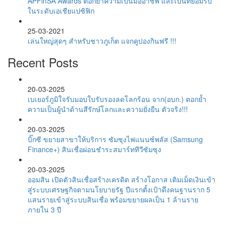
APFinSA Awards ตอกย้ำความเป็นมืออาชีพ และเป็นที่ยอมรับ
ในระดับเอเชียแปซิฟิก
25-03-2021
เล่นใหญ่สุดๆ สำหรับชาวภูเก็ต แจกคูปองกินฟรี !!!
Recent Posts
20-03-2025
เบเยอร์ภูมิใจรับมอบใบรับรองลดโลกร้อน จาก(อบก.) ตอกย้ำ
ความเป็นผู้นำด้านสีรักษ์โลกและความยั่งยืน ตัวจริง!!!
20-03-2025
บิ๊กซี ขยายสาขาให้บริการ ซัมซุงไฟแนนซ์พลัส (Samsung
Finance+) สินเชื่อผ่อนชำระสมาร์ททีวีซัมซุง
20-03-2025
ออมสิน เปิดตัวสินเชื่อสร้างเครดิต สร้างโอกาส เติมเม็ดเงินเข้า
สู่ระบบเศรษฐกิจตามนโยบายรัฐ ปีแรกตั้งเป้าดึงคนฐานราก 5
แสนรายเข้าสู่ระบบสินเชื่อ พร้อมขยายผลเป็น 1 ล้านราย
ภายใน 3 ปี