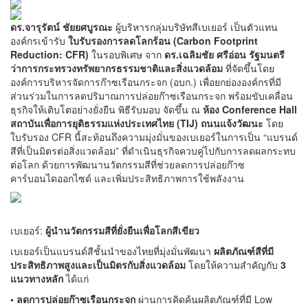
ดร.จารุรัตน์ ชัยยศบูรณะ
ผู้บริหารกลุ่มบริษัทสีเบเยอร์ เป็นตัวแทน
องค์กรเข้ารับ
ใบรับรองการลดโลกร้อน (Carbon Footprint
Reduction: CFR)
ในรอบพิเศษ จาก
ดร.เฉลิมชัย ศรีอ่อน รัฐมนตรี
ว่าการกระทรวงทรัพยากรธรรมชาติและสิ่งแวดล้อม
ที่จัดขึ้นโดย
องค์การบริหารจัดการก๊าซเรือนกระจก (อบก.) เพื่อยกย่ององค์กรที่มี
ส่วนร่วมในการลดปริมาณการปล่อยก๊าซเรือนกระจก พร้อมขับเคลื่อน
ธุรกิจให้เติบโตอย่างยั่งยืน พิธีรับมอบ จัดขึ้น ณ
ห้อง Conference Hall
สถาบันเพื่อการยุติธรรมแห่งประเทศไทย (TIJ) ถนนแจ้งวัฒนะ
โดย
ใบรับรอง CFR นี้สะท้อนถึงความมุ่งมั่นของเบเยอร์ในการเป็น “แบรนด์
สีที่เป็นมิตรต่อสิ่งแวดล้อม” ที่ดำเนินธุรกิจควบคู่ไปกับการลดผลกระทบ
ต่อโลก ด้วยการพัฒนานวัตกรรมสีที่ช่วยลดการปล่อยก๊าซ
คาร์บอนไดออกไซด์ และเพิ่มประสิทธิภาพการใช้พลังงาน
เบเยอร์:
ผู้นำนวัตกรรมสีที่ยั่งยืนเพื่อโลกสีเขียว
เบเยอร์เป็นแบรนด์สีชั้นนำของไทยที่มุ่งมั่นพัฒนา
ผลิตภัณฑ์สีที่มี
ประสิทธิภาพสูงและเป็นมิตรกับสิ่งแวดล้อม
โดยให้ความสำคัญกับ
3
แนวทางหลัก
ได้แก่
• ลดการปล่อยก๊าซเรือนกระจก
ผ่านการคิดค้นผลิตภัณฑ์ที่มี Low