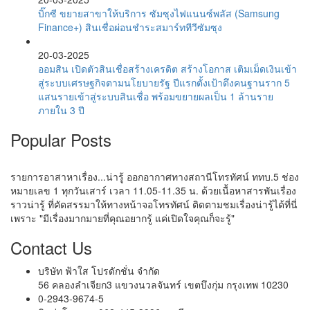
บิ๊กซี ขยายสาขาให้บริการ ซัมซุงไฟแนนซ์พลัส (Samsung
Finance+) สินเชื่อผ่อนชำระสมาร์ททีวีซัมซุง
20-03-2025
ออมสิน เปิดตัวสินเชื่อสร้างเครดิต สร้างโอกาส เติมเม็ดเงินเข้า
สู่ระบบเศรษฐกิจตามนโยบายรัฐ ปีแรกตั้งเป้าดึงคนฐานราก 5
แสนรายเข้าสู่ระบบสินเชื่อ พร้อมขยายผลเป็น 1 ล้านราย
ภายใน 3 ปี
Popular Posts
รายการอาสาหาเรื่อง...น่ารู้ ออกอากาศทางสถานีโทรทัศน์ ททบ.5 ช่อง
หมายเลข 1 ทุกวันเสาร์ เวลา 11.05-11.35 น. ด้วยเนื้อหาสารพันเรื่อง
ราวน่ารู้ ที่คัดสรรมาให้ทางหน้าจอโทรทัศน์ ติดตามชมเรื่องน่ารู้ได้ที่นี่
เพราะ "มีเรื่องมากมายที่คุณอยากรู้ แค่เปิดใจคุณก็จะรู้"
Contact Us
บริษัท ฟ้าใส โปรดักชั่น จำกัด
56 คลองลำเจียก3 แขวงนวลจันทร์ เขตบึงกุ่ม กรุงเทพ 10230
0-2943-9674-5