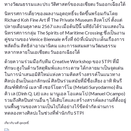
ทางวัฒนธรรมและประวัติศาสตร์ของเอเชียตะวันออกเฉียงใต้
นิทรรศการเดี่ยวของผลงานอุตฤทธิ์จะจัดขึ้นพร้อมกันโดย
Richard Koh Fine Art ที่ The Private Museum สิงคโปร์ ตั้งแต่
ปลายเดือนตุลาคม 2567 และเมื่อต้นปีนี้ นทียังได้ร่วมแสดงใน
นิทรรศการกลุ่ม The Spirits of Maritime Crossing ซึ่งเป็นงาน
คู่ขนานของ Venice Biennale ครั้งที่ 60 ที่เน้นประเด็นเรื่องการ
พลัดถิ่น ลัทธิล่าอาณานิคม และการผสมผสานวัฒนธรรม
หลากหลายในเอเชียตะวันออกเฉียงใต้
ด้วยความร่วมมือกับทีม Creative Workshop ของ STPI ที่มี
ทักษะสูงในด้านวัสดุพิมพ์และกระดาษ ได้กลายมาเป็นจุดเด่น
ในการนำเสนอมิติใหม่แห่งความคิดสร้างสรรค์ในแนวทาง
ศิลปะอันเป็นเอกลักษณ์ ศิลปินร่วมสมัยที่มีชื่อเสียง อาทิ พินรี
สัณฑ์พิทักษ์ เมลาตี เซอร์โยดาร์โม (Melati Suryodarmo) ดิน
คิว เล (Dinh Q. Lê) และ มานูเอล โอแคมโป (Manuel Ocampo)
รวมถึงศิลปินท่านอื่น ๆ ได้เติบโตและสร้างสรรค์ผลงานที่ตั้งอยู่
บนพื้นฐานของความเป็นไปได้อย่างไร้ขีดจำกัด ผ่านการ
ทดลองทางศิลปะในช่วงที่พำนักกับ STPI
เกี่ยวกับ นที อุตฤทธิ์: