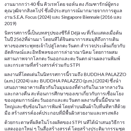
งานมากกว่า 40 ชิ้น คิวเรทโดย จอห์น ตง ภัณฑารักษ์ผู้ทรง
คุณวุฒิจากสิงคโปร์ ซึ่งมีประสบการณ์มากมายจากการดูแล
งาน S.E.A. Focus (2024) และ Singapore Biennale (2016 และ
2019)
นิทรรศการนี้เป็นบทสรุปของซีรีส์ Déjà vu ที่เริ่มแสดงเมื่อต้น
ในปี 2562ที่ผ่านมา โดยนทีได้จินตนาการสมมุติถึงการเดิน
ทางของพระพุทธเจ้าไปสู่โลกตะวันตก สำรวจประเด็นเกี่ยวกับ
อัตลักษณ์และอิทธิพลของการล่าอาณานิคม โดยการผสม
ผสานภาพจากโลกตะวันออกและตะวันตก ผ่านผลงานพิมพ์
และกระดาษที่สร้างสรรค์ร่วมกับ STPI
ผลงานที่โดดเด่นในนิทรรศการนี้รวมถึง BUDDHA PALAZZO
(a.m.) (2024) และ BUDDHA PALAZZO (p.m.) (2024) ซึ่งนำ
เสนอภาพอาคารเดียวกันในมุมมองที่ต่างกันในเวลากลางวัน
และกลางคืน สะท้อนการศึกษาของเขาเกี่ยวกับการเชื่อมโยง
ของอุดมการณ์ตะวันออกและตะวันตก ผลงานชิ้นนี้มีขนาด
ใหญ่และซับซ้อนในการพิมพ์ โดยทำบนผืนผ้าใบที่นทีทาสีด้วย
มือ สร้างสรรค์องค์ประกอบที่มีพื้นผิวสวยงามและทรงพลัง
ด้วยกระดาษที่ผลิตในโรงผลิตของ STPI นทีได้นำเสนอวิธีการ
แสดงออกใหม่ ๆ ในสื่อสร้างสรรค์ โดยสร้างประติมากรรมชุด