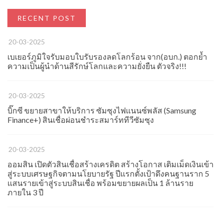
RECENT POST
20-03-2025
เบเยอร์ภูมิใจรับมอบใบรับรองลดโลกร้อน จาก(อบก.) ตอกย้ำ
ความเป็นผู้นำด้านสีรักษ์โลกและความยั่งยืน ตัวจริง!!!
20-03-2025
บิ๊กซี ขยายสาขาให้บริการ ซัมซุงไฟแนนซ์พลัส (Samsung
Finance+) สินเชื่อผ่อนชำระสมาร์ททีวีซัมซุง
20-03-2025
ออมสิน เปิดตัวสินเชื่อสร้างเครดิต สร้างโอกาส เติมเม็ดเงินเข้า
สู่ระบบเศรษฐกิจตามนโยบายรัฐ ปีแรกตั้งเป้าดึงคนฐานราก 5
แสนรายเข้าสู่ระบบสินเชื่อ พร้อมขยายผลเป็น 1 ล้านราย
ภายใน 3 ปี