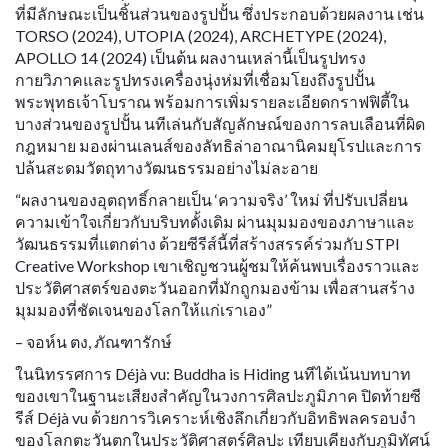
ที่มีลักษณะเป็นชิ้นส่วนของรูปปั้น ซึ่งประกอบด้วยผลงาน เช่น
TORSO (2024), UTOPIA (2024), ARCHETYPE (2024),
APOLLO 14 (2024) เป็นต้น ผลงานเหล่านี้เป็นรูปทรง
กายวิภาคและรูปทรงเครื่องนุ่งห่มที่เชื่อมโยงถึงรูปปั้น
พระพุทธเจ้าโบราณ พร้อมการเพิ่มรายละเอียดกราฟฟิตี้ใน
บางส่วนของรูปปั้น นทีเล่นกับสัญลักษณ์ของการลบเลือนที่ผิด
กฎหมาย มองผ่านเลนส์ของลัทธิล่าอาณานิคมยุโรปและการ
ปล้นสะดมวัตถุทางวัฒนธรรมอย่างไม่ละอาย
“ผลงานของอุตฤทธิ์กลายเป็น ‘ความจริง’ ใหม่ ที่ปรับเปลี่ยน
ความเข้าใจเกี่ยวกับบริบทดั้งเดิม ผ่านมุมมองของภาษาและ
วัฒนธรรมที่แตกต่าง ด้วยซีรีส์นี้ที่สร้างสรรค์ร่วมกับ STPI
Creative Workshop เขาเชิญชวนผู้ชมให้ค้นพบเรื่องราวและ
ประวัติศาสตร์ของตะวันออกที่มักถูกมองข้าม เพื่อสานสร้าง
มุมมองที่ชัดเจนของโลกให้แก่เราเอง”
– จอห์น ตง, ภัณฑารักษ์
ในนิทรรศการ Déjà vu: Buddha is Hiding นทีได้เน้นบทบาท
ของเขาในฐานะเสียงสำคัญในวงการศิลปะภูมิภาค ปิดท้ายซี
รีส์ Déjà vu ด้วยการวิเคราะห์เชิงลึกเกี่ยวกับอิทธิพลครอบงำ
ของโลกตะวันตกในประวัติศาสตร์ศิลปะ เทียบเคียงกับภูมิทัศน์