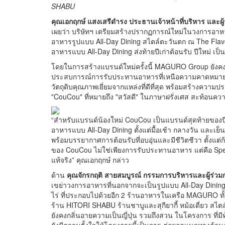
SHABU
คุณเอกฤกษ์ แสงเสรีดำรง ประธานเจ้าหน้าที่บริหาร และผู้
เผยว่า บริษัทฯ เตรียมสร้างปรากฏการณ์ใหม่ในวงการอาหาร 
อาหารรูปแบบ All-Day Dining สไตล์ตะวันตก ณ The Flavor
อาหารแบบ All-Day Dining ส่งท้ายปีเก่าต้อนรับ ปีใหม่ เป็
โดยในการสร้างแบรนด์ใหม่ครั้งนี้ MAGURO Group ยังค
ประสบการณ์การรับประทานอาหารที่เหนือความคาดหมาย กับก
วัตถุดิบคุณภาพเยี่ยมจากแหล่งที่ดีที่สุด พร้อมสร้างความปร
"CouCou" ที่หมายถึง "สวัสดี" ในภาษาฝรั่งเศส สะท้อนคว
“สำหรับแบรนด์น้องใหม่ CouCou เป็นแบรนด์สุดท้ายของปีน
อาหารแบบ All-Day Dining ตั้งแต่มื้อเช้า กลางวัน และเย็น อ
พร้อมบรรยากาศการต้อนรับที่อบอุ่นและมีชีวิตชีวา ตั้งแต่ก
ของ CouCou ไม่ใช่เพียงการรับประทานอาหาร แต่คือ Spec
แท้จริง” คุณเอกฤกษ์ กล่าว
ด้าน
คุณจักรกฤติ สายสมบูรณ์ กรรมการบริหารและผู้ร่วม
เขย่าวงการอาหารที่นอกจากจะเป็นรูปแบบ All-Day Dining ส
ไร่ ที่ประกอบไปด้วยอีก 2 ร้านอาหารในเครือ MAGURO ทั
ร้าน HITORI SHABU ร้านชาบูและสุกียากี้ หม้อเดี่ยว สไ
ยังคงกลิ่นอายความเป็นญี่ปุ่น รวมถึงสวน ในโครงการ ที่ม