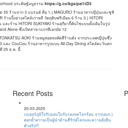
avorhood ประดิษฐ์มนูธรรม
https://g.co/kgs/pai1tD3
 35 ร้านจาก 3 แบรนด์ คือ 1.) MAGURO ร้านอาหารญี่ปุ่นและซูชิ
านปิ้งย่างสไตล์เกาหลี วัตถุดิบพรีเมียม 6 ร้าน 3.) HITORI
าน และร้าน HITORI SUKIYAKI ร้านสุกียากี้คันไซแบบดั้งเดิมในรูป
nd Alone ซึ่งเปิดสาขาแรกที่เอกมัย 12
TONKATSU AOKI ร้านหมูทอดทงคัตสึร้านดัง จากประเทศญี่ปุ่นซึ่ง
 ชั้น 3 และ CouCou ร้านอาหารรูปแบบ All-Day Dining สไตล์ตะวันตก
 25 ธ.ค. นี้
Recent Posts
P
20-03-2025
ี
เบเยอร์ภูมิใจรับมอบใบรับรองลดโลกร้อน จาก(อบก.)
ตอกย้ำความเป็นผู้นำด้านสีรักษ์โลกและความยั่งยืน
ตัวจริง!!!