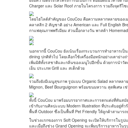
ยังมีความตั้งใจให้โครงการนี้เป็นการ ต่อยอดแนวทางด้าน
Charger และ Solar Roof ภายในโครงการ รวมถึงจุดรีไซ
โดยไฮไลต์สำคัญของ CouCou คือความหลากหลายของเมนูอา
คลาสสิก 2 สัญชาติ อย่าง American และ Full English Break
กาแฟคุณภาพพรีเมียม ส่วนมื้อกลางวัน พาสต้า Homemade 
นอกจากนี้ CouCou ยังเน้นเรื่องกระบวนการทำอาหารเป็นอ
dining ปกติทั่วไป โดยเลือกใช้เครื่องมือหนักอย่างเตาย่างถ
เพิ่มมิติทั้งรสชาติและกลิ่นของเมนูไปอีกขั้น ด้วยการนำวั
เย็น ประเภท Grill และ สเต็กด้วย
รวมถึงยังมีเมนูสุขภาพ รูปแบบ Organic Salad หลากหลายเม
Mignon, Beef Bourguignon พร้อมขนมหวาน สุดพิเศษ เช่
ทั้งนี้ CouCou มาพร้อมบรรยากาศและการตกแต่งที่ทันสมัย ส
เข้ากับงานศิลปะแบบ Modern Illustration ที่ประดับอยู่ทั่
พื้นที่ Outdoor ซึ่งเป็นพื้นที่ Pet Friendly ให้ลูกค้าสามารถ
ในช่วงแรกของการ Soft Opening จะเปิดให้บริการในรูป
และเมื่อถึงช่วง Grand Opening จะเพิ่มบริการอาหารใน