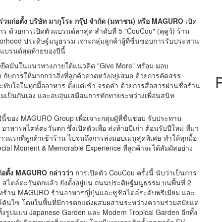
ร่วมก่อตั้ง บริษัท มากุโระ กรุ๊ป จำกัด (มหาชน) หรือ MAGURO
เปิด
ด้วยการเปิดตัวแบรนด์ล่าสุด ลำดับที่ 5 "CouCou" (คุคูว์) ร้าน
hood ประดิษฐ์มนูธรรม เจาะกลุ่มลูกค้าผู้ที่ชื่นชอบการรับประทาน
นแบรนด์สุดท้ายของปีนี้
งยึดมั่นในแนวทางภายใต้แนวคิด "Give More" พร้อม มอบ
ารให้มากกว่าสิ่งที่ลูกค้าคาดหวังอยู่เสมอ ด้วยการคัดสรร
ะทับใจในทุกมื้ออาหาร ตั้งแต่เช้า จรดค่ำ ด้วยการสื่อสารผ่านชื่อร้าน
ามเป็นกันเอง และอบอุ่นเสมือนการทักทายระหว่างเพื่อนสนิท
ี้ของ MAGURO Group เพื่อเจาะกลุ่มผูัที่ชื่นชอบ รับประทาน
าหารสไตล์ตะวันตก ซึ่งเปิดตัวเพื่อ ส่งท้ายปีเก่า ต้อนรับปีใหม่ ที่มา
้าวแรกที่ลูกค้าเข้าร้าน ไปจนถึงการส่งมอบเมนูสุดพิเศษ ทำให้ทุกมื้อ
ial Moment & Memorable Experience ที่ลูกค้าจะได้สัมผัสอย่าง
ก่อตั้ง MAGURO
กล่าวว่า
การเปิดตัว CouCou ครั้งนี้ นับว่าเป็นการ
ไตล์ตะวันตกแล้ว ยังตั้งอยู่บน ถนนประดิษฐ์มนูธรรม บนพื้นที่ 2
้งร้าน MAGURO ร้านอาหารญี่ปุ่นและซูชิสไตล์ระดับพรีเมียม และ
ตล์คันไซ โดยในพื้นที่มีการตกแต่งผสมผสานระหว่างความร่วมสมัยแต่
ีทั้งรูปแบบ Japanese Garden และ Modern Tropical Garden อีกทั้ง